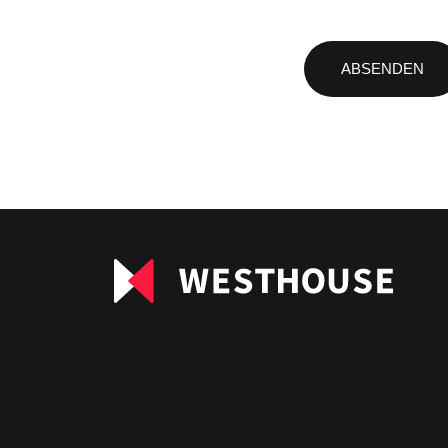
Bitte
lasse
dieses
Feld
leer.