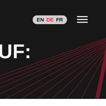
EN
DE
FR
UF: