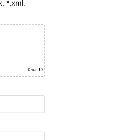
, *.xml.
0
von 10