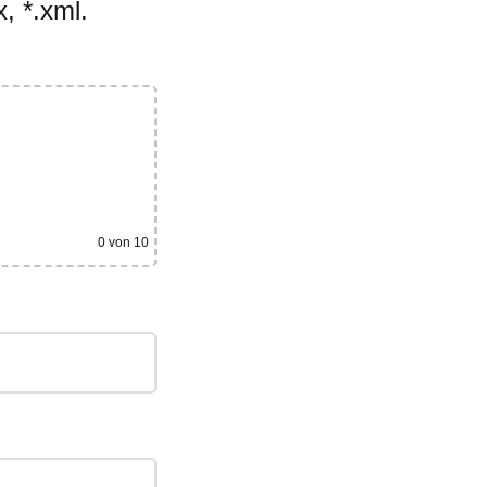
, *.xml.
0
von 10