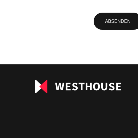
Bitte
lasse
dieses
Feld
leer.