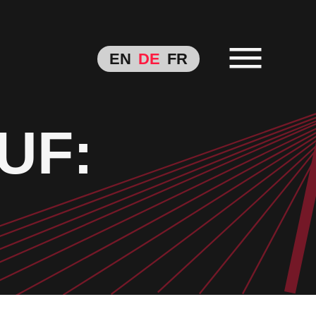
EN
DE
FR
UF: