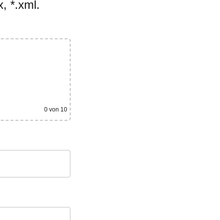
, *.xml.
0
von 10