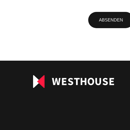
Bitte
lasse
dieses
Feld
leer.