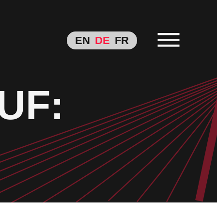
EN
DE
FR
UF: