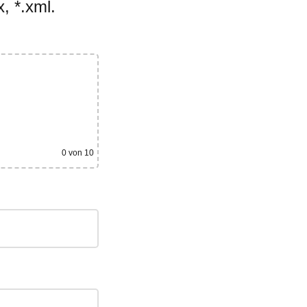
, *.xml.
0
von 10