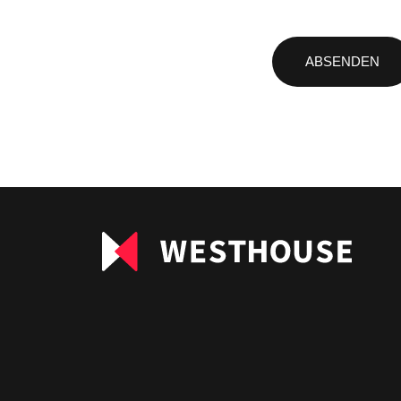
Bitte
lasse
dieses
Feld
leer.