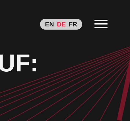
EN
DE
FR
UF: