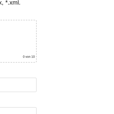
, *.xml.
0
von 10