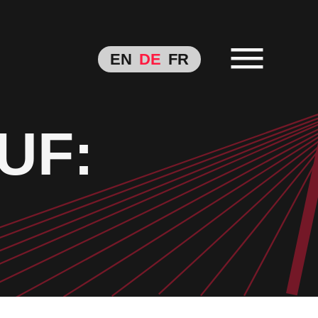
EN
DE
FR
UF: