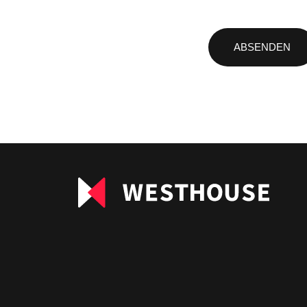
Bitte
lasse
dieses
Feld
leer.