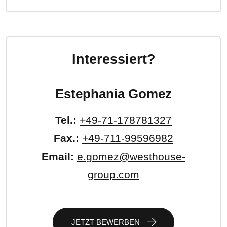
Interessiert?
Estephania Gomez
Tel.:
+49-71-178781327
Fax.:
+49-711-99596982
Email:
e.gomez@westhouse-
group.com
JETZT BEWERBEN