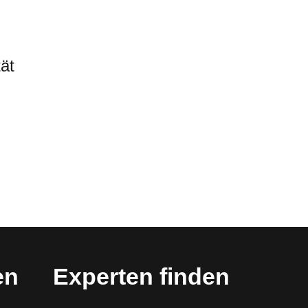
tät
en
Experten finden