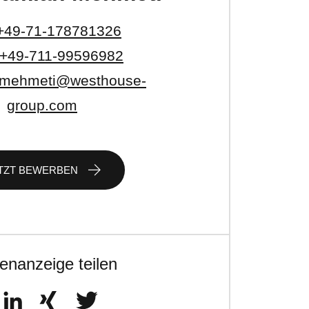
+49-71-178781326
+49-711-99596982
.mehmeti@westhouse-
group.com
TZT BEWERBEN
lenanzeige teilen