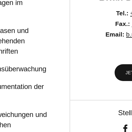
agen im
Tel.:
Fax.:
Gasen und
Email:
b
tehenden
riften
ensüberwachung
JE
entation der
Stel
eichungen und
chen