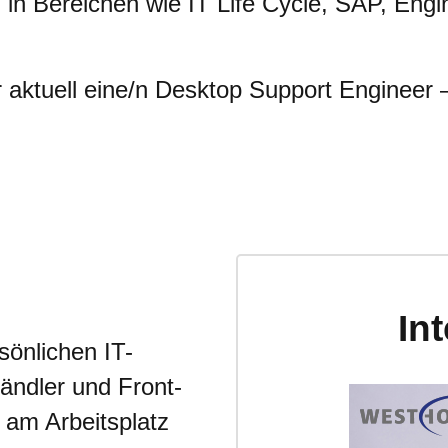
n in Bereichen wie IT Life Cycle, SAP, En
aktuell eine/n Desktop Support Engineer –
In
sönlichen IT-
ändler und Front-
t am Arbeitsplatz