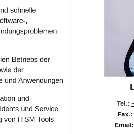
und schnelle
oftware-,
indungsproblemen
ilen Betriebs der
owie der
me und Anwendungen
ation und
Tel.:
idents und Service
Fax.:
g von ITSM-Tools
Email: