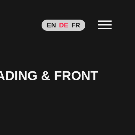
EN
DE
FR
ADING & FRONT