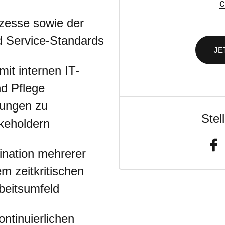
c
ozesse sowie der
nd Service-Standards
JE
t internen IT-
d Pflege
hungen zu
Stel
keholdern
ination mehrerer
m zeitkritischen
beitsumfeld
ontinuierlichen