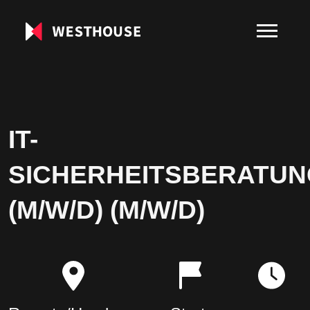
IT-
SICHERHEITSBERATUN
(M/W/D) (M/W/D)