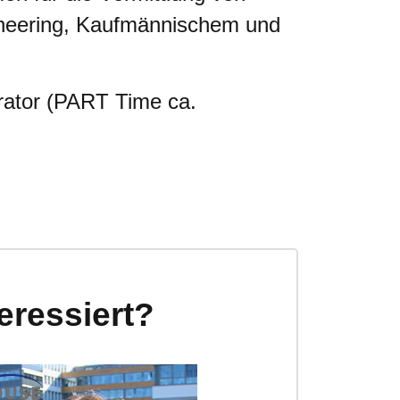
gineering, Kaufmännischem und
rator (PART Time ca.
teressiert?