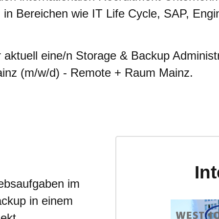
n in Bereichen wie IT Life Cycle, SAP, En
aktuell eine/n Storage & Backup Administ
z (m/w/d) - Remote + Raum Mainz.
In
iebsaufgaben im
ackup in einem
ekt