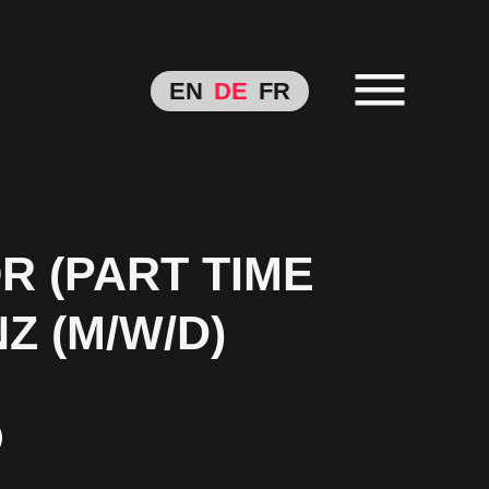
EN
DE
FR
R (PART TIME
Z (M/W/D)