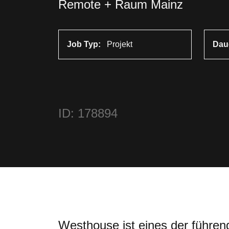
Remote + Raum Mainz
Job Typ:
Projekt
Dau
ID: 178894
Westhouse ist eines der führen