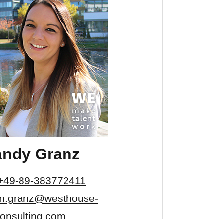
ndy Granz
+49-89-383772411
m.granz@westhouse-
onsulting.com