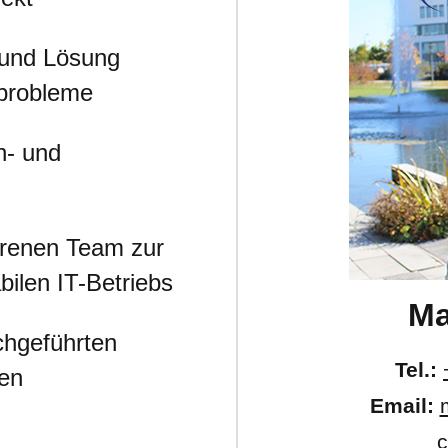
 und Lösung
rprobleme
h- und
ahrenen Team zur
bilen IT-Betriebs
Ma
chgeführten
Tel.:
gen
Email:
c